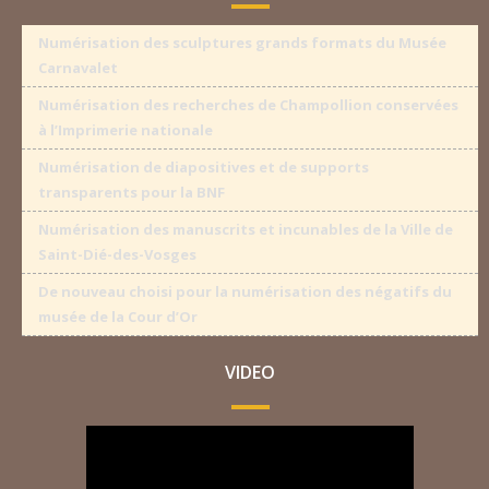
Numérisation des sculptures grands formats du Musée
Carnavalet
Numérisation des recherches de Champollion conservées
à l’Imprimerie nationale
Numérisation de diapositives et de supports
transparents pour la BNF
Numérisation des manuscrits et incunables de la Ville de
Saint-Dié-des-Vosges
De nouveau choisi pour la numérisation des négatifs du
musée de la Cour d’Or
VIDEO