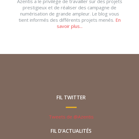
Azentis a le privilège de travailler sur des projets
prestigieux et de réaliser des campagne de
numérisation de grande ampleur. Le blog vous
tient informés des différents projets menés.
En
savoir plus...
FIL TWITTER
Tweets de @Azentis
FIL D’ACTUALITÉS