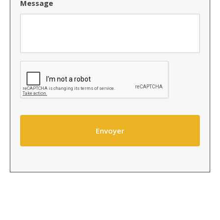
Message
hidcaptcha