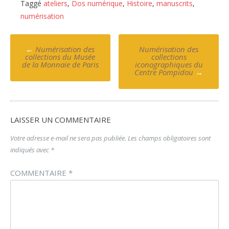
Taggé
ateliers
,
Dos numérique
,
Histoire
,
manuscrits
,
numérisation
Poste
←
Numérisation des
Numérisation des
navigation
collections du Musée
collections
de la Monnaie de Paris
iconographiques du
Centre Pompidou
→
LAISSER UN COMMENTAIRE
Votre adresse e-mail ne sera pas publiée.
Les champs obligatoires sont
indiqués avec
*
COMMENTAIRE
*