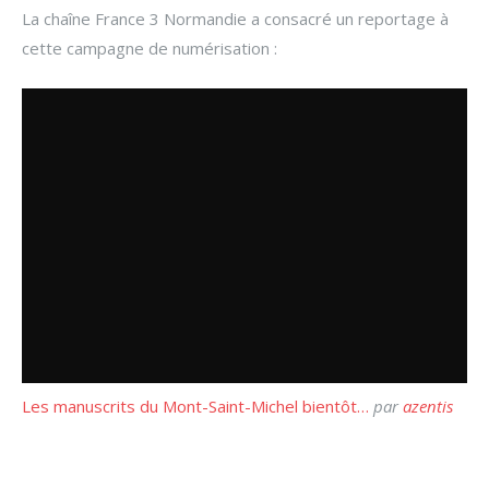
La chaîne France 3 Normandie a consacré un reportage à
cette campagne de numérisation :
Les manuscrits du Mont-Saint-Michel bientôt…
par
azentis