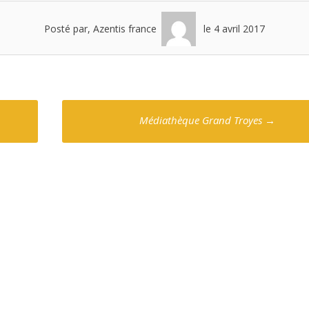
Posté par, Azentis france
le 4 avril 2017
Médiathèque Grand Troyes
→