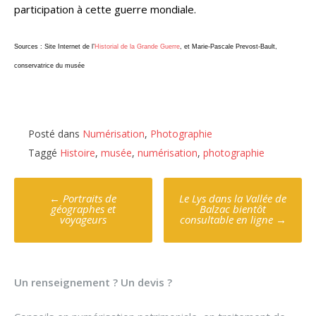
participation à cette guerre mondiale.
Sources : Site Internet de l’
Historial de la Grande Guerre
, et Marie-Pascale Prevost-Bault,
conservatrice du musée
Posté dans
Numérisation
,
Photographie
Taggé
Histoire
,
musée
,
numérisation
,
photographie
Poste
←
Portraits de
Le Lys dans la Vallée de
navigation
géographes et
Balzac bientôt
voyageurs
consultable en ligne
→
Un renseignement ? Un devis ?