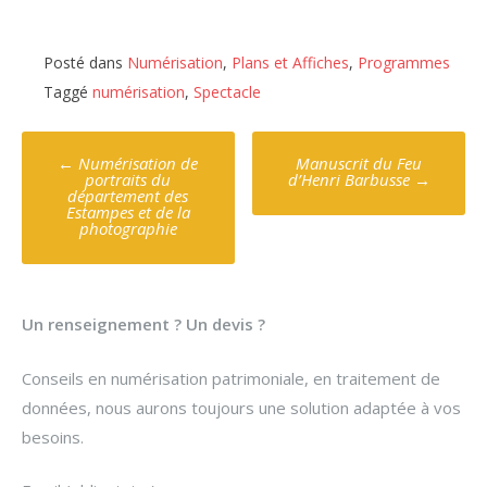
Posté dans
Numérisation
,
Plans et Affiches
,
Programmes
Taggé
numérisation
,
Spectacle
Poste
←
Numérisation de
Manuscrit du Feu
navigation
portraits du
d’Henri Barbusse
→
département des
Estampes et de la
photographie
Un renseignement ? Un devis ?
Conseils en numérisation patrimoniale, en traitement de
données, nous aurons toujours une solution adaptée à vos
besoins.