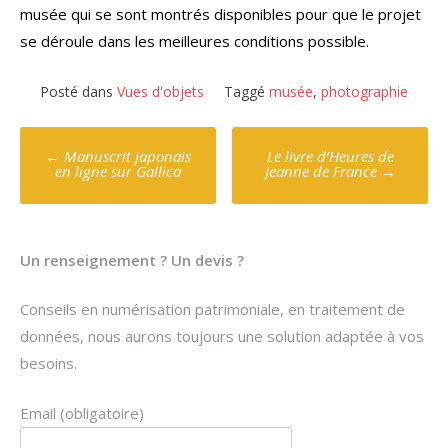
musée qui se sont montrés disponibles pour que le projet
se déroule dans les meilleures conditions possible.
Posté dans
Vues d'objets
Taggé
musée
,
photographie
Poste
←
Manuscrit japonais
Le livre d’Heures de
navigation
en ligne sur Gallica
Jeanne de France
→
Un renseignement ? Un devis ?
Conseils en numérisation patrimoniale, en traitement de
données, nous aurons toujours une solution adaptée à vos
besoins.
Email (obligatoire)