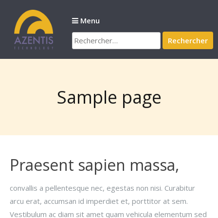
Passer
au
Menu
contenu
Rechercher :
Sample page
Praesent sapien massa,
convallis a pellentesque nec, egestas non nisi. Curabitur
arcu erat, accumsan id imperdiet et, porttitor at sem.
Vestibulum ac diam sit amet quam vehicula elementum sed