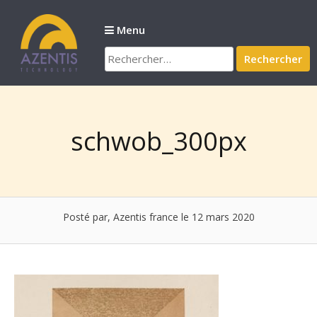
Passer
au
Menu
contenu
Rechercher :
schwob_300px
Posté par, Azentis france
le 12 mars 2020