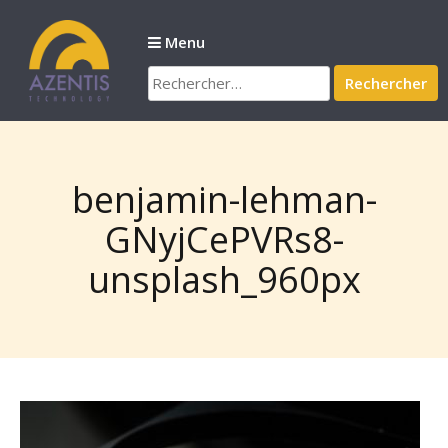
Passer
au
Menu
contenu
Rechercher :
benjamin-lehman-
GNyjCePVRs8-
unsplash_960px