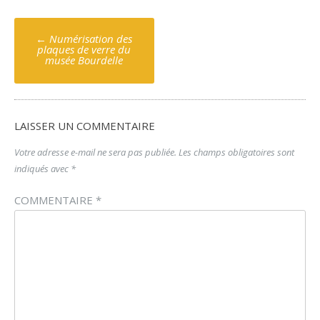
Poste
←
Numérisation des
navigation
plaques de verre du
musée Bourdelle
LAISSER UN COMMENTAIRE
Votre adresse e-mail ne sera pas publiée.
Les champs obligatoires sont
indiqués avec
*
COMMENTAIRE
*