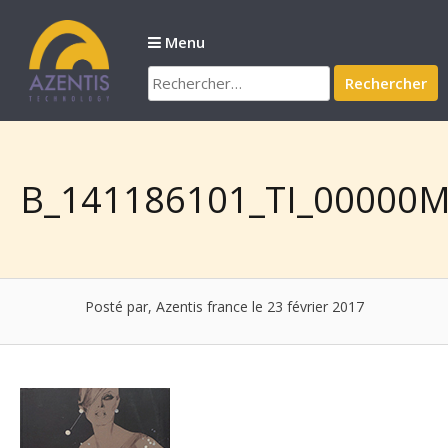
Passer
au
Menu
contenu
Rechercher :
B_141186101_TI_00000M
Posté par, Azentis france
le 23 février 2017