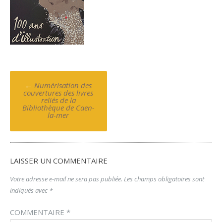
Poste
←
Numérisation des
navigation
couvertures des livres
reliés de la
Bibliothèque de Caen-
la-mer
LAISSER UN COMMENTAIRE
Votre adresse e-mail ne sera pas publiée.
Les champs obligatoires sont
indiqués avec
*
COMMENTAIRE
*