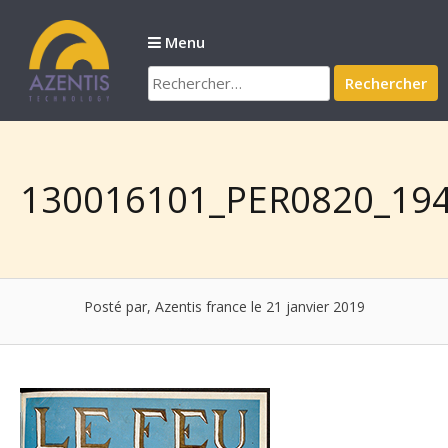
Passer
au
Menu
contenu
Rechercher :
130016101_PER0820_194
Posté par, Azentis france
le 21 janvier 2019