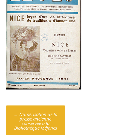
Poste
←
Numérisation de la
navigation
presse ancienne
conservée à la
Bibliothèque Méjanes