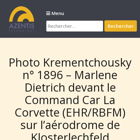
Passer
au
Menu
contenu
Rechercher :
Photo Krementchousky
n° 1896 – Marlene
Dietrich devant le
Command Car La
Corvette (EHR/RBFM)
sur l’aérodrome de
Klosterlechfeld