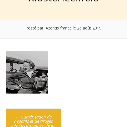
Posté par, Azentis france
le 26 août 2019
Poste
←
Numérisation de
navigation
négatifs et de tirages
photos du musée de la