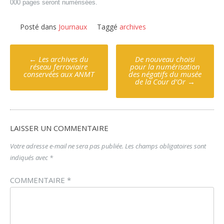
000 pages seront numérisées.
Posté dans
Journaux
Taggé
archives
Poste
←
Les archives du
De nouveau choisi
navigation
réseau ferroviaire
pour la numérisation
conservées aux ANMT
des négatifs du musée
de la Cour d’Or
→
LAISSER UN COMMENTAIRE
Votre adresse e-mail ne sera pas publiée.
Les champs obligatoires sont
indiqués avec
*
COMMENTAIRE
*