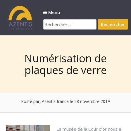
Passer
au
Menu
contenu
Rechercher :
Numérisation de
plaques de verre
Posté par, Azentis france
le 28 novembre 2019
Le musée de la Cour d’or nous a