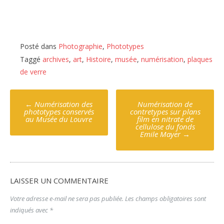
Posté dans
Photographie
,
Phototypes
Taggé
archives
,
art
,
Histoire
,
musée
,
numérisation
,
plaques
de verre
Poste
←
Numérisation des
Numérisation de
navigation
phototypes conservés
contretypes sur plans
au Musée du Louvre
film en nitrate de
cellulose du fonds
Emile Mayer
→
LAISSER UN COMMENTAIRE
Votre adresse e-mail ne sera pas publiée.
Les champs obligatoires sont
indiqués avec
*