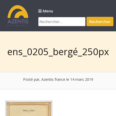
Passer
au
Menu
contenu
Rechercher :
ens_0205_bergé_250px
Posté par, Azentis france
le 14 mars 2019