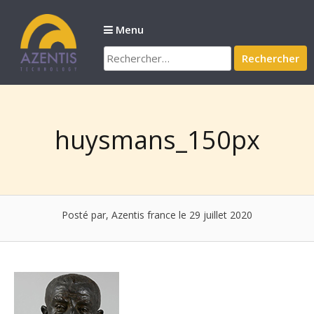
Passer
au
Menu
contenu
Rechercher :
huysmans_150px
Posté par, Azentis france
le 29 juillet 2020