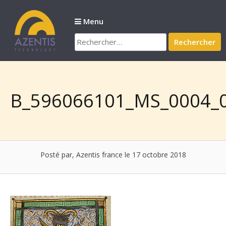
Passer
au
Menu
contenu
Rechercher :
B_596066101_MS_0004_0
Posté par, Azentis france
le 17 octobre 2018