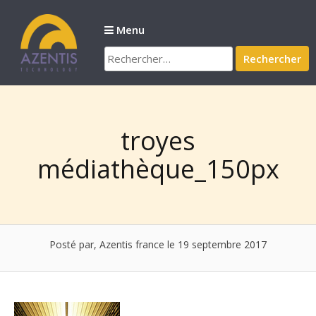
Passer
au
Menu
contenu
Rechercher :
troyes
médiathèque_150px
Posté par, Azentis france
le 19 septembre 2017