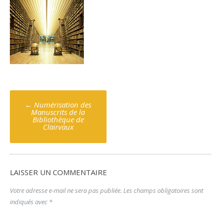
Poste
←
Numérisation des
navigation
Manuscrits de la
Bibliothèque de
Clairvaux
LAISSER UN COMMENTAIRE
Votre adresse e-mail ne sera pas publiée.
Les champs obligatoires sont
indiqués avec
*