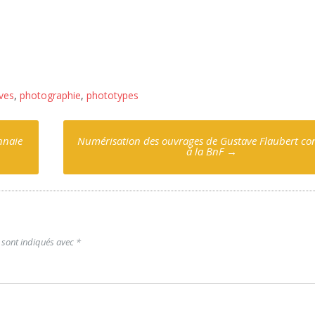
ives
,
photographie
,
phototypes
nnaie
Numérisation des ouvrages de Gustave Flaubert co
à la BnF
→
 sont indiqués avec
*