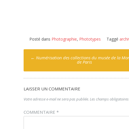
Posté dans
Photographie
,
Phototypes
Taggé
arch
Poste
←
Numérisation des collections du musée de la Mo
navigation
de Paris
LAISSER UN COMMENTAIRE
Votre adresse e-mail ne sera pas publiée.
Les champs obligatoires
COMMENTAIRE
*