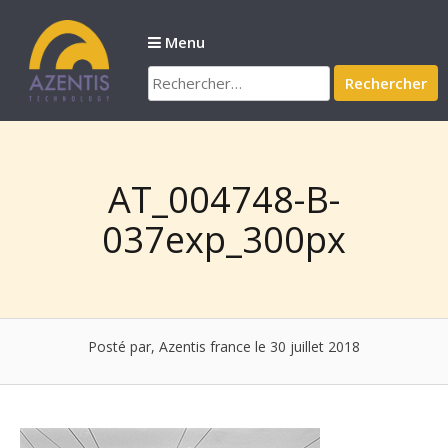
Passer
au
Menu
contenu
Rechercher :
AT_004748-B-
037exp_300px
Posté par, Azentis france
le 30 juillet 2018