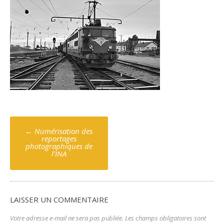
Poste
←
Numérisation des
navigation
reportages
photographiques de
l’INA
LAISSER UN COMMENTAIRE
Votre adresse e-mail ne sera pas publiée.
Les champs obligatoires sont