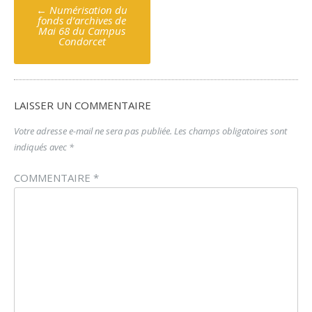
Poste
←
Numérisation du
navigation
fonds d’archives de
Mai 68 du Campus
Condorcet
LAISSER UN COMMENTAIRE
Votre adresse e-mail ne sera pas publiée.
Les champs obligatoires sont
indiqués avec
*
COMMENTAIRE
*