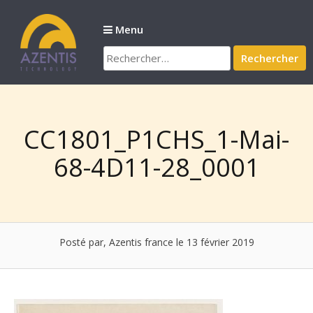
Passer
au
Menu
contenu
Rechercher :
CC1801_P1CHS_1-Mai-
68-4D11-28_0001
Posté par, Azentis france
le 13 février 2019