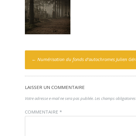
Poste
←
Numérisation du fonds d’autochromes Julien Gér
navigation
LAISSER UN COMMENTAIRE
Votre adresse e-mail ne sera pas publiée.
Les champs obligatoires
COMMENTAIRE
*