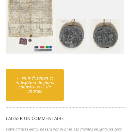
Poste
←
Numérisation et
navigation
indexation de plans
cadastraux et de
chartes
LAISSER UN COMMENTAIRE
Votre adresse e-mail ne sera pas publiée.
Les champs obligatoires sont