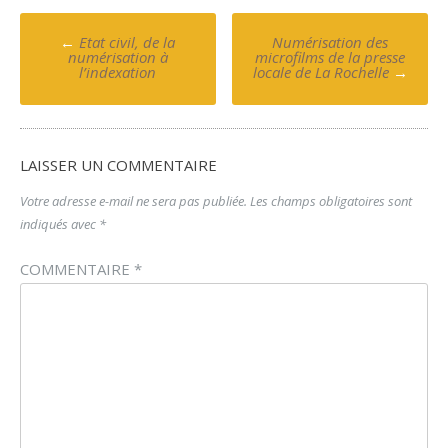
Poste
←
Etat civil, de la
Numérisation des
navigation
numérisation à
microfilms de la presse
l’indexation
locale de La Rochelle
→
LAISSER UN COMMENTAIRE
Votre adresse e-mail ne sera pas publiée.
Les champs obligatoires sont
indiqués avec
*
COMMENTAIRE
*