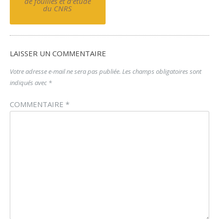
navigation
de fouilles et d’étude
du CNRS
LAISSER UN COMMENTAIRE
Votre adresse e-mail ne sera pas publiée.
Les champs obligatoires sont
indiqués avec
*
COMMENTAIRE
*