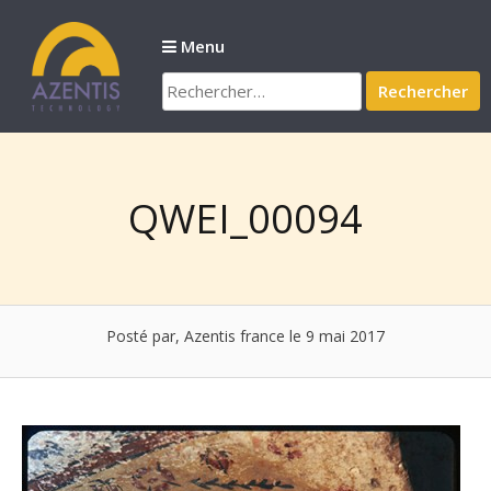
Passer
au
Menu
contenu
Rechercher :
QWEI_00094
Posté par, Azentis france
le 9 mai 2017