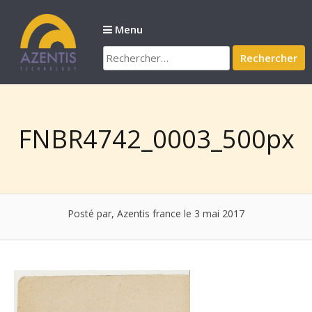
Passer
au
Menu
contenu
Rechercher :
FNBR4742_0003_500px
Posté par, Azentis france
le 3 mai 2017